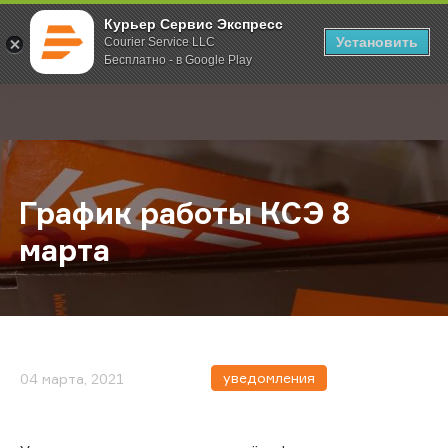
Курьер Сервис Экспресс
Установить
Courier Service LLC
Бесплатно - в Google Play
Главная
О компании
Новости
График работы КСЭ 8 марта
;
График работы КСЭ 8
марта
уведомления
04 марта, 2021