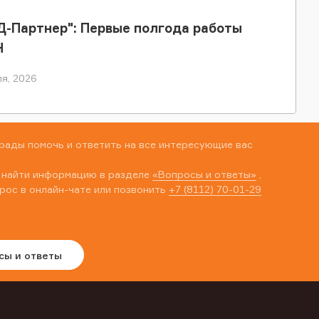
-Партнер": Первые полгода работы
Н
я, 2026
рады помочь и ответить на все интересующие вас
 найти информацию в разделе
«Вопросы и ответы»
,
рос в онлайн-чате или позвонить
+7 (8112) 70-01-29
сы и ответы