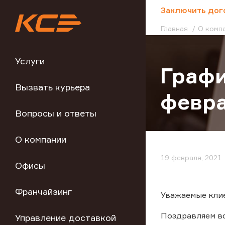
;
Заключить дог
Главная
О комп
Услуги
Графи
Вызвать курьера
февра
Вопросы и ответы
О компании
19 февраля, 2021
Офисы
Франчайзинг
Уважаемые кли
Поздравляем вс
Управление доставкой