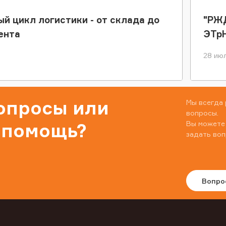
ый цикл логистики - от склада до
"РЖД
ента
ЭТр
28 июл
вопросы или
Мы всегда 
вопросы.
Вы можете
 помощь?
задать воп
Вопро