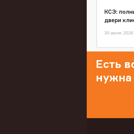
КСЭ: полн
двери кли
30 июля, 2026
Есть 
нужна