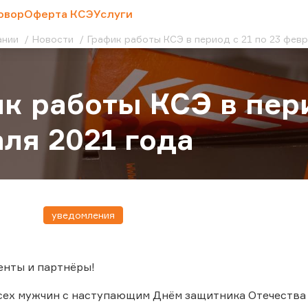
овор
Оферта КСЭ
Услуги
ании
Новости
График работы КСЭ в период с 21 по 23 февр
к работы КСЭ в пери
ля 2021 года
уведомления
енты и партнёры!
ех мужчин с наступающим Днём защитника Отечества 