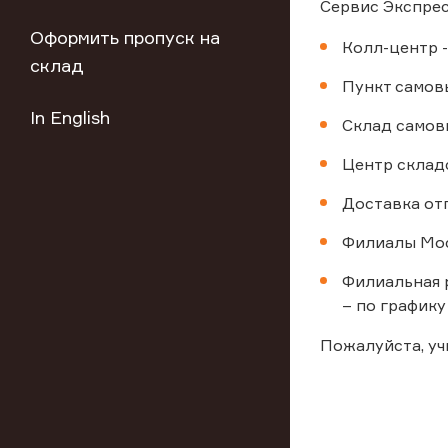
Сервис Экспрес
Оформить пропуск на
Колл-центр -
склад
Пункт самовы
In English
Склад самовы
Центр склад
Доставка от
Филиалы Мос
Филиальная р
– по графику
Пожалуйста, у