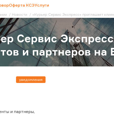
овор
Оферта КСЭ
Услуги
ании
Новости
«Курьер Сервис Экспресс» приглашает клиен
ер Сервис Экспресс
тов и партнеров на 
уведомления
нты и партнеры,