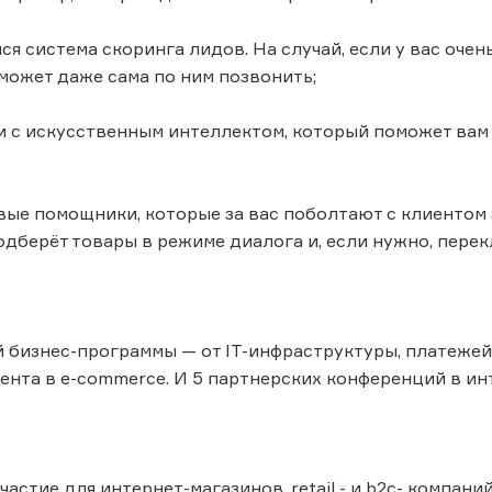
я система скоринга лидов. На случай, если у вас очень
может даже сама по ним позвонить;
ки с искусственным интеллектом, который поможет ва
вые помощники, которые за вас поболтают с клиентом 
дберёт товары в режиме диалога и, если нужно, перек
й бизнес-программы — от IT-инфраструктуры, платежей
ента в e-commerce. И 5 партнерских конференций в ин
стие для интернет-магазинов, retail - и b2с- компани