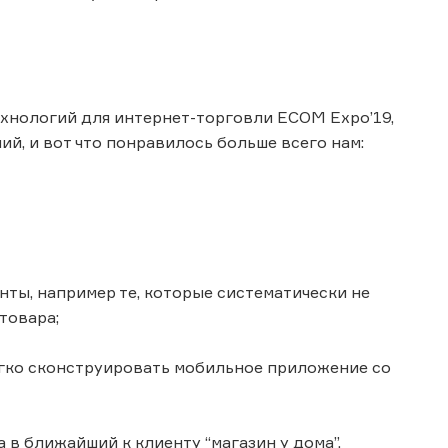
хнологий для интернет-торговли ECOM Expo’19,
ий, и вот что понравилось больше всего нам:
нты, например те, которые систематически не
товара;
егко сконструировать мобильное приложение со
 в ближайший к клиенту “магазин у дома”.