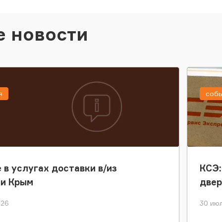
е новости
я
соб
 в услугах доставки в/из
КСЭ:
ки Крым
двер
026
30 июл