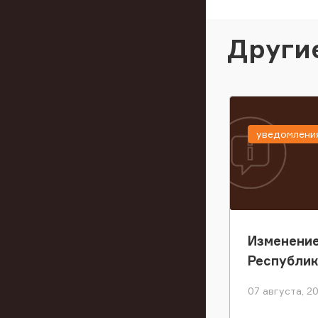
Други
уведомлени
Изменение
Республи
07 августа, 2