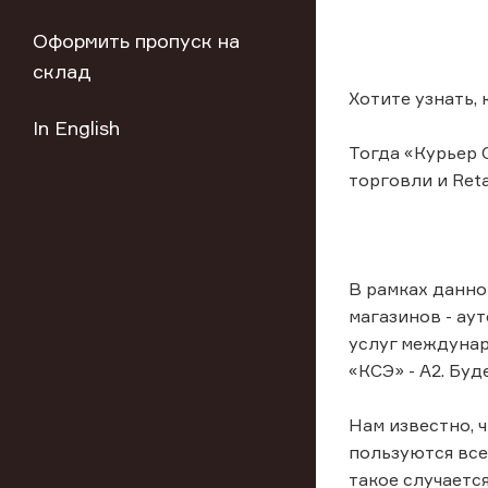
Оформить пропуск на
склад
Хотите узнать,
In English
Тогда «Курьер 
торговли и Reta
В рамках данно
магазинов - ау
услуг междунар
«КСЭ» - А2. Бу
Нам известно, 
пользуются все
такое случаетс