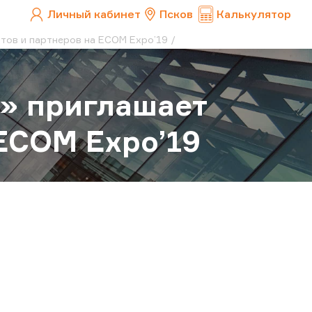
Личный кабинет
Псков
Калькулятор
тов и партнеров на ECOM Expo’19
» приглашает
ECOM Expo’19