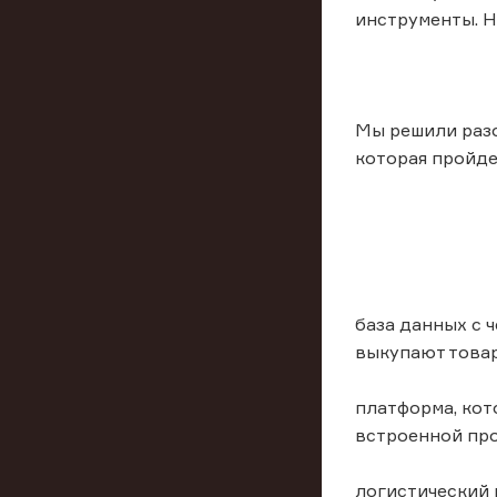
инструменты. Но
Мы решили разо
которая пройде
база данных с 
выкупают товар
платформа, кот
встроенной пр
логистический 