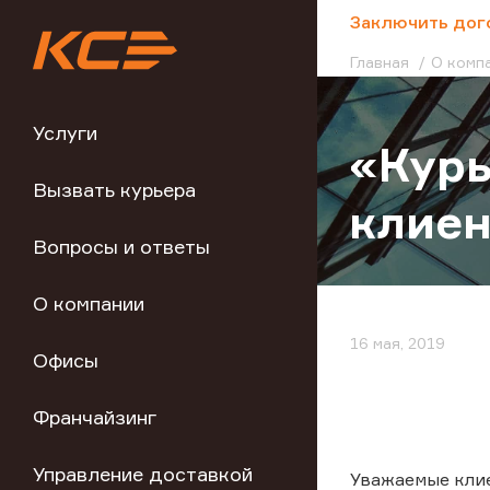
;
Заключить дог
Главная
О комп
Услуги
«Курь
Вызвать курьера
клиен
Вопросы и ответы
О компании
16 мая, 2019
Офисы
Франчайзинг
Управление доставкой
Уважаемые клие