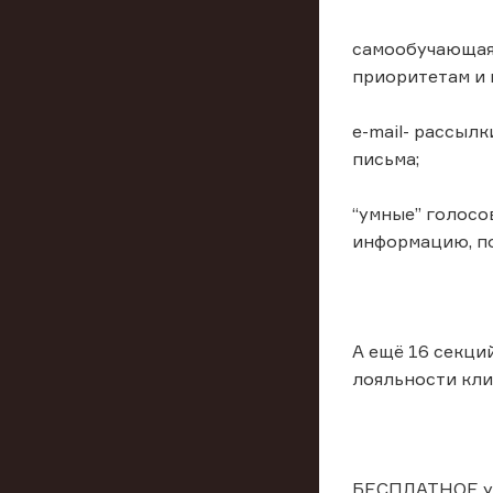
самообучающаяс
приоритетам и 
e-mail- рассыл
письма;
“умные” голосо
информацию, по
А ещё 16 секци
лояльности кли
БЕСПЛАТНОЕ уча