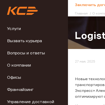
;
Заключить дог
Главная
О комп
Услуги
Logis
Вызвать курьера
Вопросы и ответы
27 мая, 2025
О компании
Офисы
Новые технолог
транспортиров
Франчайзинг
Экспресс» Але
оптимизируют с
Управление доставкой