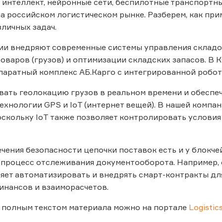
интеллект, нейронные сети, беспилотные транспортны
а российском логистическом рынке. Разберем, как пр
личных задач.
и внедряют современные системы управления складом
оваров (грузов) и оптимизации складских запасов. В 
паратный комплекс АБ.Карго с интегрированной робо
ать геолокацию грузов в реальном времени и обеспе
ехнологии GPS и IoT (интернет вещей). В нашей компа
оскольку IoT также позволяет контролировать условия
чения безопасности цепочки поставок есть и у блокчей
 процесс отслеживания документооборота. Например, 
яет автоматизировать и внедрять смарт-контракты для
нансов и взаиморасчетов.
 полным текстом материала можно на портале
Logistics