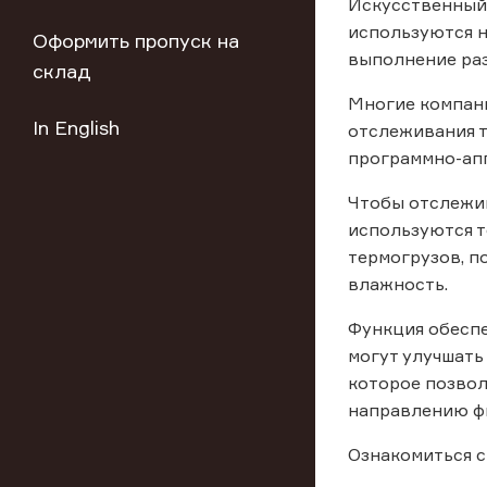
Искусственный 
используются н
Оформить пропуск на
выполнение раз
склад
Многие компани
In English
отслеживания т
программно-ап
Чтобы отслежив
используются т
термогрузов, п
влажность.
Функция обеспе
могут улучшать
которое позвол
направлению фи
Ознакомиться с