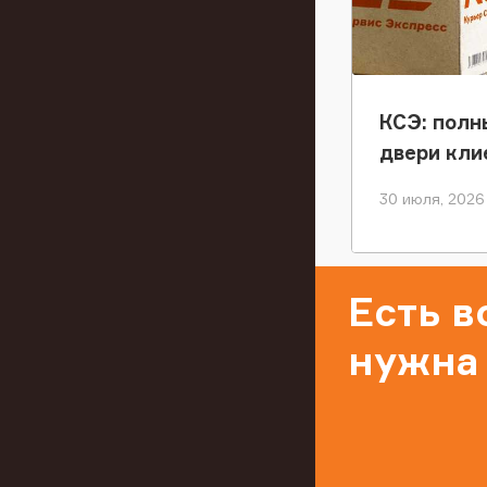
КСЭ: полн
двери кли
30 июля, 2026
Есть 
нужна