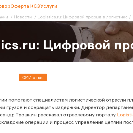
овор
Оферта КСЭ
Услуги
ании
Новости
Logistics.ru: Цифровой прорыв в логистике
tics.ru: Цифровой п
СМИ о нас
ии помогают специалистам логистической отрасли пл
ки грузов и сокращать издержки. Директор департам
ксандр Трошкин рассказал отраслевому порталу
Logisti
кладские операции и процесс управления цепями пос