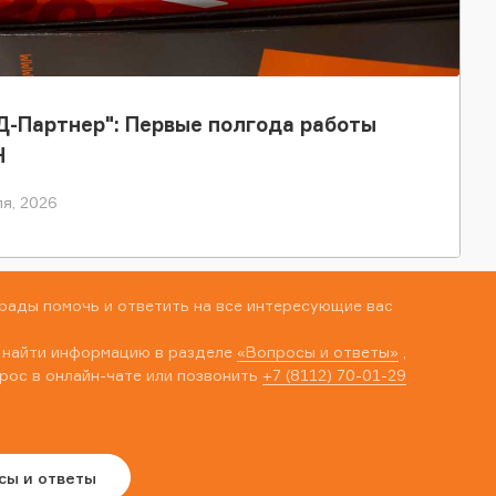
-Партнер": Первые полгода работы
Н
я, 2026
рады помочь и ответить на все интересующие вас
 найти информацию в разделе
«Вопросы и ответы»
,
рос в онлайн-чате или позвонить
+7 (8112) 70-01-29
сы и ответы