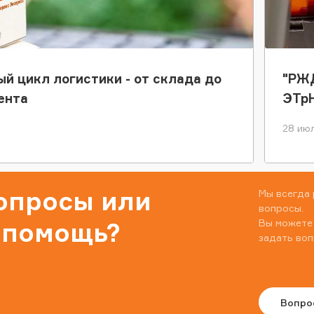
ый цикл логистики - от склада до
"РЖД
ента
ЭТр
28 июл
вопросы или
Мы всегда 
вопросы.
Вы можете
 помощь?
задать воп
Вопро