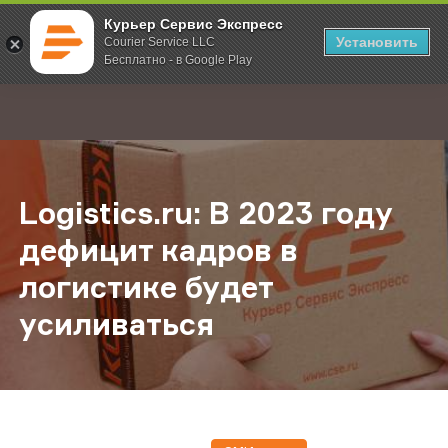
Курьер Сервис Экспресс
Установить
Courier Service LLC
Бесплатно - в Google Play
Главная
О компании
Новости
Logistics.ru: В 2023 году дефицит
;
Logistics.ru: В 2023 году
дефицит кадров в
логистике будет
усиливаться