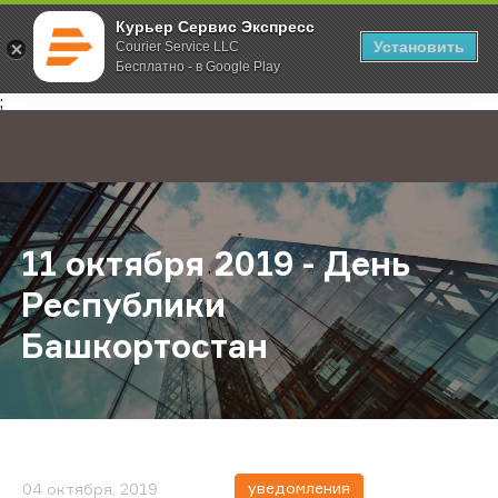
Курьер Сервис Экспресс
Установить
Courier Service LLC
Бесплатно - в Google Play
Главная
О компании
Новости
11 октября 2019 - День Республи
;
11 октября 2019 - День
Республики
Башкортостан
уведомления
04 октября, 2019