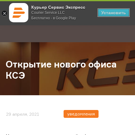
Курьер Сервис Экспресс
Установить
Courier Service LLC
Бесплатно - в Google Play
Главная
О компании
Новости
Открытие нового офиса КСЭ
;
Открытие нового офиса
КСЭ
уведомления
29 апреля, 2021