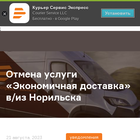
Курьер Сервис Экспресс
Установить
Courier Service LLC
Бесплатно - в Google Play
Главная
О компании
Новости
Отмена услуги «Экономичная дост
;
Отмена услуги
«Экономичная доставка»
в/из Норильска
уведомления
21 августа, 2023