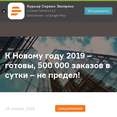
Курьер Сервис Экспресс
Установить
Courier Service LLC
Бесплатно - в Google Play
Главная
О компании
Новости
К Новому году 2019 – готовы, 500
;
К Новому году 2019 –
готовы, 500 000 заказов в
сутки – не предел!
уведомления
19 ноября, 2018