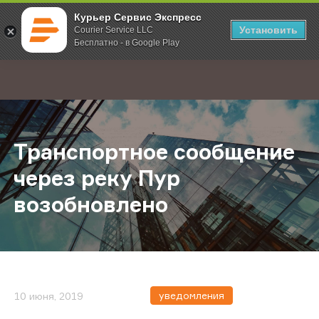
Курьер Сервис Экспресс
Установить
Courier Service LLC
Бесплатно - в Google Play
Главная
О компании
Новости
Транспортное сообщение через р
;
Транспортное сообщение
через реку Пур
возобновлено
уведомления
10 июня, 2019