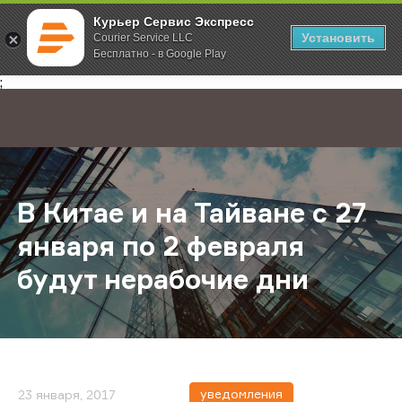
Курьер Сервис Экспресс
Установить
Courier Service LLC
Бесплатно - в Google Play
Главная
О компании
Новости
В Китае и на Тайване с 27 января
;
В Китае и на Тайване с 27
января по 2 февраля
будут нерабочие дни
уведомления
23 января, 2017