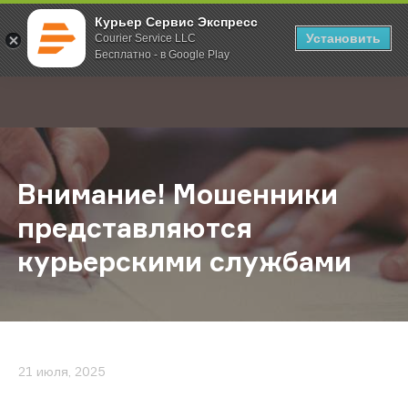
Курьер Сервис Экспресс
Установить
Courier Service LLC
Бесплатно - в Google Play
Главная
О компании
Новости
Внимание! Мошенники представля
;
Внимание! Мошенники
представляются
курьерскими службами
21 июля, 2025