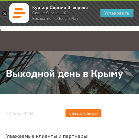
Курьер Сервис Экспресс
Установить
Courier Service LLC
Бесплатно - в Google Play
Главная
О компании
Новости
Выходной день в Крыму
;
Выходной день в Крыму
уведомления
27 мая, 2018
Уважаемые клиенты и партнеры!