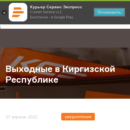
Курьер Сервис Экспресс
Установить
Courier Service LLC
Бесплатно - в Google Play
Главная
О компании
Новости
Выходные в Киргизской Республ
;
Выходные в Киргизской
Республике
уведомления
27 апреля, 2021