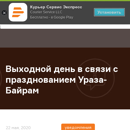
Курьер Сервис Экспресс
Установить
Courier Service LLC
Бесплатно - в Google Play
Главная
О компании
Новости
Выходной день в связи с праздно
;
Выходной день в связи с
празднованием Ураза-
Байрам
уведомления
22 мая, 2020