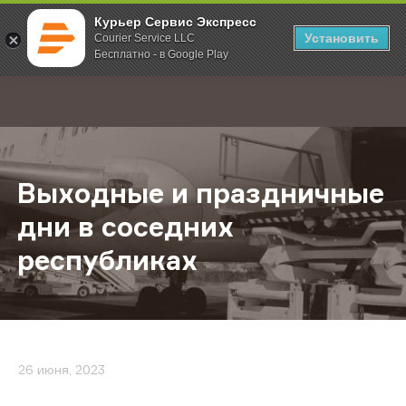
Курьер Сервис Экспресс
Установить
Courier Service LLC
Бесплатно - в Google Play
Главная
О компании
Новости
Выходные и праздничные дни в с
;
Выходные и праздничные
дни в соседних
республиках
26 июня, 2023