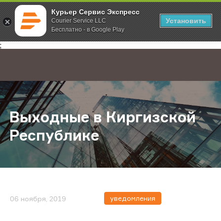
Курьер Сервис Экспресс
Установить
Courier Service LLC
Бесплатно - в Google Play
Главная
О компании
Новости
Выходные в Киргизской Республ
;
Выходные в Киргизской
Республике
уведомления
06 ноября, 2019