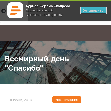
Курьер Сервис Экспресс
Установить
Courier Service LLC
Бесплатно - в Google Play
Главная
О компании
Новости
Всемирный день "Спасибо"
;
Всемирный день
"Спасибо"
уведомления
11 января, 2019