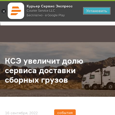
Курьер Сервис Экспресс
Установить
Courier Service LLC
Бесплатно - в Google Play
Главная
О компании
Новости
КСЭ увеличит долю сервиса дост
;
КСЭ увеличит долю
сервиса доставки
сборных грузов
события
16 сентября, 2022