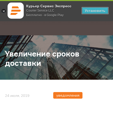
Курьер Сервис Экспресс
Установить
Courier Service LLC
Бесплатно - в Google Play
Главная
О компании
Новости
Увеличение сроков доставки
;
Увеличение сроков
доставки
уведомления
24 июля, 2019