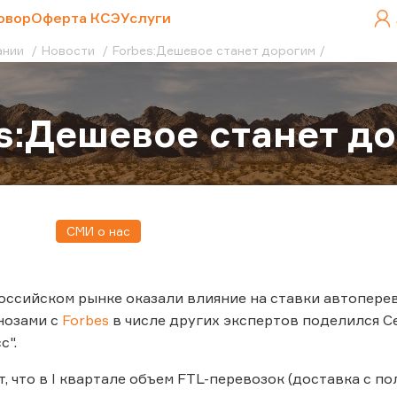
овор
Оферта КСЭ
Услуги
ании
Новости
Forbes:Дешевое станет дорогим
s:Дешевое станет д
СМИ о нас
оссийском рынке оказали влияние на ставки автопере
нозами с
Forbes
в числе других экспертов поделился С
с".
т, что в I квартале объем FTL-перевозок (доставка с п