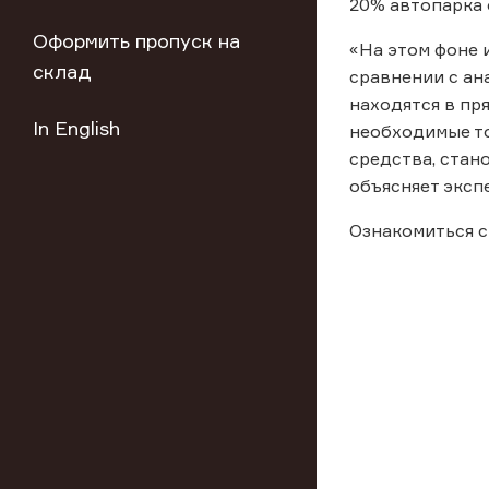
20% автопарка 
Оформить пропуск на
«На этом фоне 
склад
сравнении с ан
находятся в пр
In English
необходимые то
средства, стан
объясняет экспе
Ознакомиться с