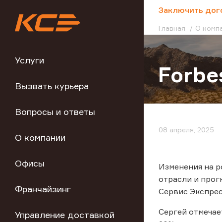
;
Заключить дог
Главная
О комп
Услуги
Forbe
Вызвать курьера
Вопросы и ответы
08 апреля, 2025
О компании
Офисы
Изменения на р
отрасли и прог
Франчайзинг
Сервис Экспрес
Сергей отмечае
Управление доставкой