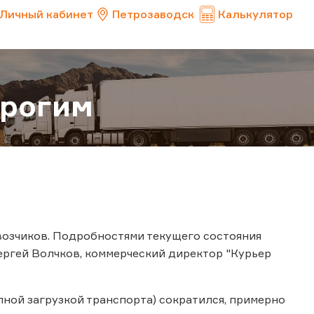
Личный кабинет
Петрозаводск
Калькулятор
орогим
возчиков. Подробностями текущего состояния
ергей Волчков, коммерческий директор "Курьер
олной загрузкой транспорта) сократился, примерно