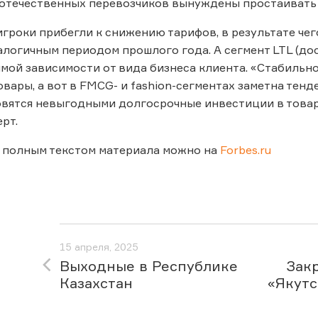
отечественных перевозчиков вынуждены простаивать и
игроки прибегли к снижению тарифов, в результате чег
алогичным периодом прошлого года. А сегмент LTL (дос
ямой зависимости от вида бизнеса клиента. «Стабильн
вары, а вот в FMCG- и fashion-сегментах заметна тен
овятся невыгодными долгосрочные инвестиции в товар
рт.
 полным текстом материала можно на
Forbes.ru
15 апреля, 2025
Выходные в Республике
Зак
Казахстан
«Якутс