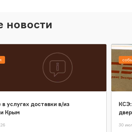
е новости
я
соб
 в услугах доставки в/из
КСЭ:
ки Крым
двер
026
30 июл