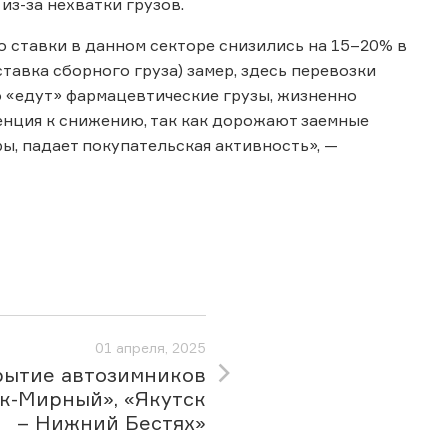
з-за нехватки грузов.
о ставки в данном секторе снизились на 15–20% в
тавка сборного груза) замер, здесь перевозки
о «едут» фармацевтические грузы, жизненно
денция к снижению, так как дорожают заемные
ы, падает покупательская активность», —
01 апреля, 2025
рытие автозимников
к-Мирный», «Якутск
– Нижний Бестях»