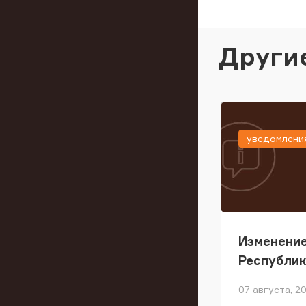
Други
уведомлени
Изменение
Республи
07 августа, 2