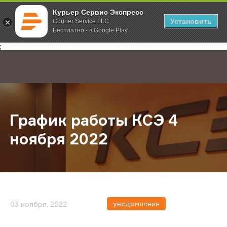
Курьер Сервис Экспресс
Установить
Courier Service LLC
Бесплатно - в Google Play
Главная
О компании
Новости
График работы КСЭ 4 ноября 202
;
График работы КСЭ 4
ноября 2022
уведомления
03 ноября, 2022