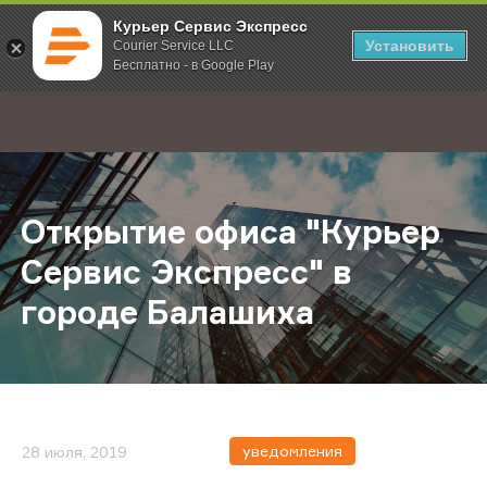
Курьер Сервис Экспресс
Установить
Courier Service LLC
Бесплатно - в Google Play
Главная
О компании
Новости
Открытие офиса "Курьер Сервис Э
;
Открытие офиса "Курьер
Сервис Экспресс" в
городе Балашиха
уведомления
28 июля, 2019