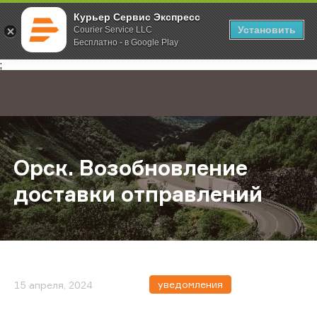
Курьер Сервис Экспресс
Установить
Courier Service LLC
Бесплатно - в Google Play
Главная
О компании
Новости
Орск. Возобновление доставки о
;
Орск. Возобновление
доставки отправлений
уведомления
15 апреля, 2024