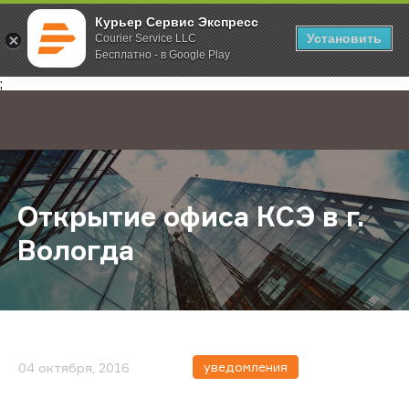
Курьер Сервис Экспресс
Установить
Courier Service LLC
Бесплатно - в Google Play
Главная
О компании
Новости
Открытие офиса КСЭ в г. Вологда
;
Открытие офиса КСЭ в г.
Вологда
уведомления
04 октября, 2016