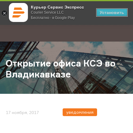
Курьер Сервис Экспресс
Установить
Courier Service LLC
Бесплатно - в Google Play
Главная
О компании
Новости
Открытие офиса КСЭ во Владикав
;
Открытие офиса КСЭ во
Владикавказе
уведомления
17 ноября, 2017