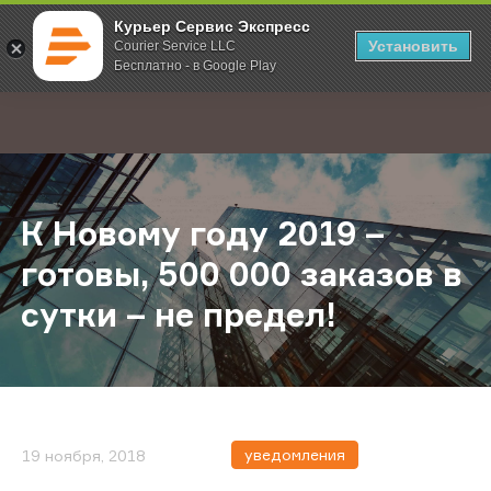
Курьер Сервис Экспресс
Установить
Courier Service LLC
Бесплатно - в Google Play
Главная
О компании
Новости
К Новому году 2019 – готовы, 500
;
К Новому году 2019 –
готовы, 500 000 заказов в
сутки – не предел!
уведомления
19 ноября, 2018