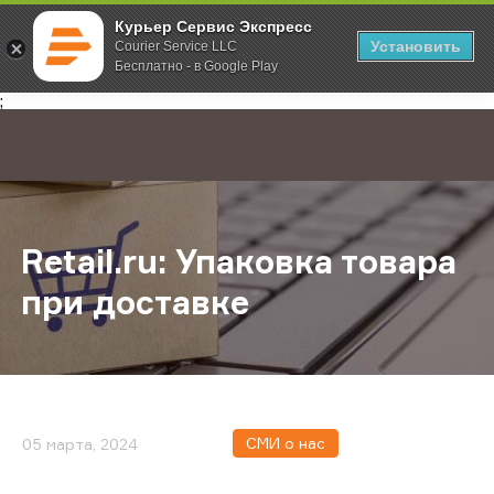
Курьер Сервис Экспресс
Установить
Courier Service LLC
Бесплатно - в Google Play
Главная
О компании
Новости
Retail.ru: Упаковка товара при дос
;
Retail.ru: Упаковка товара
при доставке
СМИ о нас
05 марта, 2024