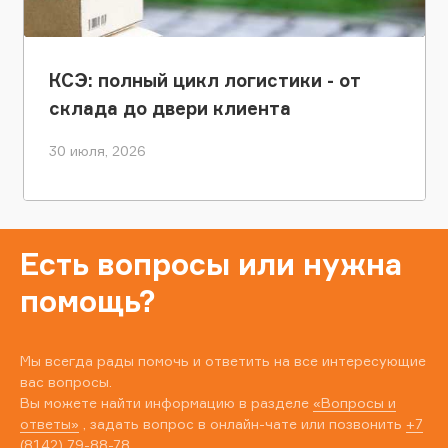
КСЭ: полный цикл логистики - от
склада до двери клиента
30 июля, 2026
Есть вопросы или нужна
помощь?
Мы всегда рады помочь и ответить на все интересующие
вас вопросы.
Вы можете найти информацию в разделе
«Вопросы и
ответы»
, задать вопрос в онлайн-чате или позвонить
+7
(8142) 79-88-78