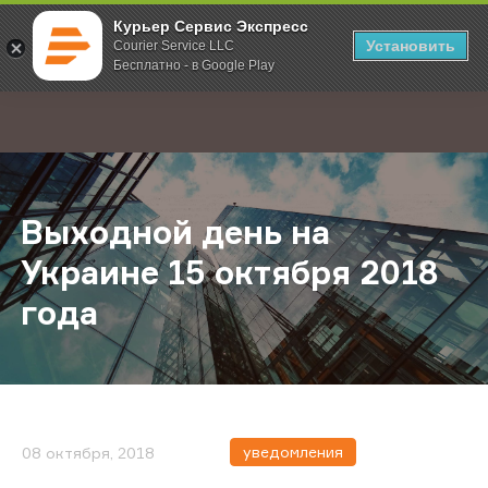
Курьер Сервис Экспресс
Установить
Courier Service LLC
Бесплатно - в Google Play
Главная
О компании
Новости
Выходной день на Украине 15 окт
;
Выходной день на
Украине 15 октября 2018
года
уведомления
08 октября, 2018