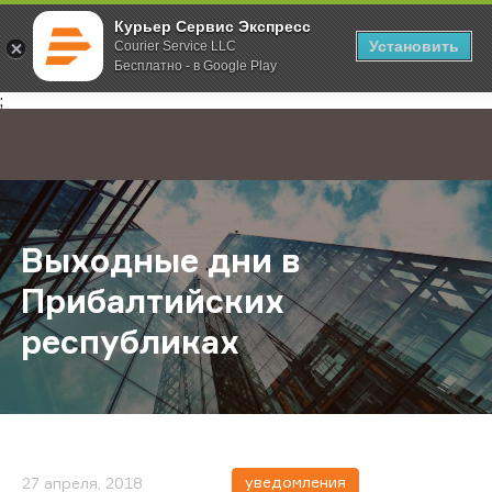
Курьер Сервис Экспресс
Установить
Courier Service LLC
Бесплатно - в Google Play
Главная
О компании
Новости
Выходные дни в Прибалтийских р
;
Выходные дни в
Прибалтийских
республиках
уведомления
27 апреля, 2018