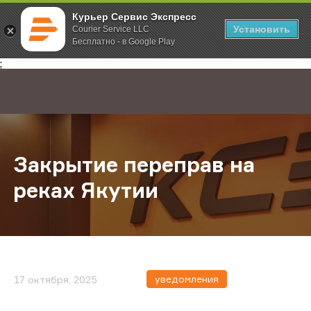
Курьер Сервис Экспресс
Установить
Courier Service LLC
Бесплатно - в Google Play
Главная
О компании
Новости
Закрытие переправ на реках Якути
;
Закрытие переправ на
реках Якутии
уведомления
17 октября, 2025