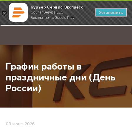
Курьер Сервис Экспресс
Установить
Courier Service LLC
Бесплатно - в Google Play
Главная
О компании
Новости
График работы в праздничные дни
;
График работы в
праздничные дни (День
России)
09 июня, 2026