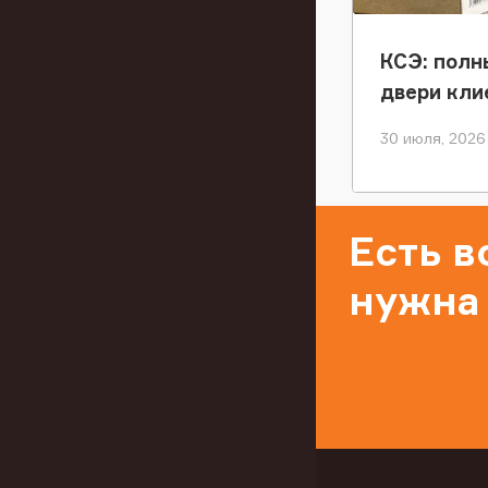
КСЭ: полн
двери кли
30 июля, 2026
Есть 
нужна