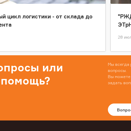
ый цикл логистики - от склада до
"РЖД
ента
ЭТр
28 июл
вопросы или
Мы всегда 
вопросы.
Вы можете
 помощь?
задать воп
Вопро