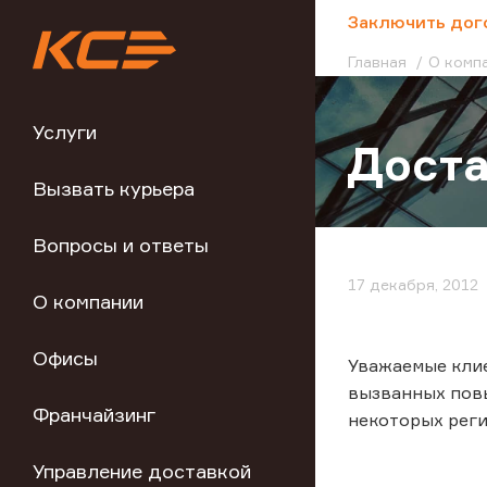
;
Заключить дог
Главная
О комп
Услуги
Доста
Вызвать курьера
Вопросы и ответы
17 декабря, 2012
О компании
Офисы
Уважаемые клие
вызванных пов
Франчайзинг
некоторых реги
Управление доставкой