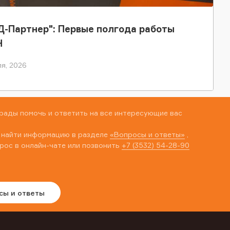
-Партнер": Первые полгода работы
Н
я, 2026
рады помочь и ответить на все интересующие вас
 найти информацию в разделе
«Вопросы и ответы»
,
рос в онлайн-чате или позвонить
+7 (3532) 54-28-90
сы и ответы