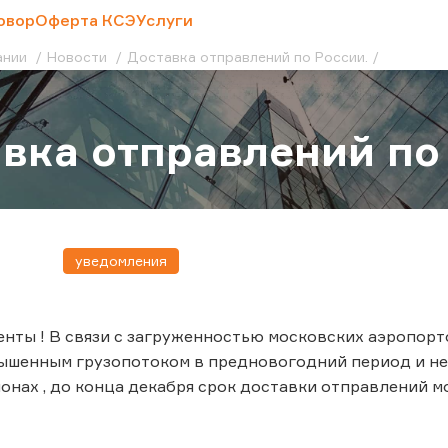
овор
Оферта КСЭ
Услуги
ании
Новости
Доставка отправлений по России.
вка отправлений по
уведомления
нты ! В связи с загруженностью московских аэропорто
ышенным грузопотоком в предновогодний период и н
онах , до конца декабря срок доставки отправлений мо