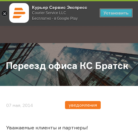
Курьер Сервис Экспресс
Установить
Courier Service LLC
Бесплатно - в Google Play
Главная
О компании
Новости
Переезд офиса КС Братск
;
Переезд офиса КС Братск
уведомления
07 мая, 2014
Уважаемые клиенты и партнеры!