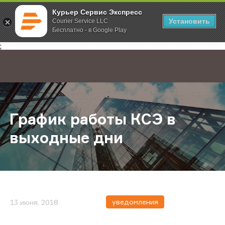
Курьер Сервис Экспресс
Установить
Courier Service LLC
Бесплатно - в Google Play
Главная
О компании
Новости
График работы КСЭ в выходные д
;
График работы КСЭ в
выходные дни
уведомления
13 июня, 2018