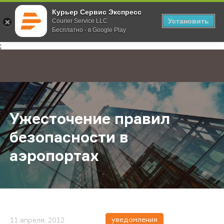
Курьер Сервис Экспресс
Установить
Courier Service LLC
Бесплатно - в Google Play
Главная
О компании
Новости
Ужесточение правил безопасност
;
Ужесточение правил
безопасности в
аэропортах
уведомления
11 апреля, 2012