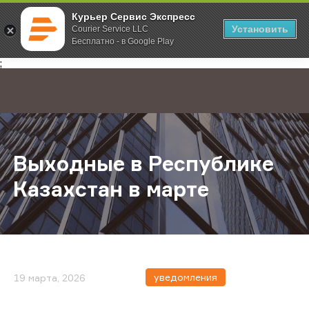
Курьер Сервис Экспресс
Установить
Courier Service LLC
Бесплатно - в Google Play
Главная
О компании
Новости
Выходные в Республике Казахстан
;
Выходные в Республике
Казахстан в марте
уведомления
19 марта, 2026