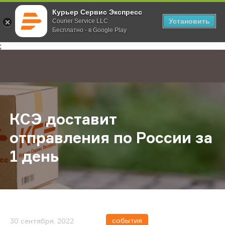
Курьер Сервис Экспресс
Установить
Courier Service LLC
Бесплатно - в Google Play
Главная
О компании
Новости
КСЭ доставит отправления по Рос
;
КСЭ доставит
отправления по России за
1 день
события
30 сентября, 2022