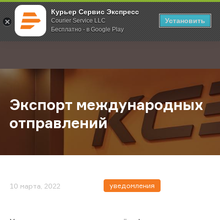
Курьер Сервис Экспресс
Установить
Courier Service LLC
Бесплатно - в Google Play
Главная
О компании
Новости
Экспорт международных отправл
;
Экспорт международных
отправлений
уведомления
10 марта, 2022