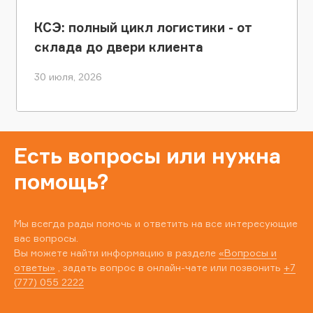
КСЭ: полный цикл логистики - от
склада до двери клиента
30 июля, 2026
Есть вопросы или нужна
помощь?
Мы всегда рады помочь и ответить на все интересующие
вас вопросы.
Вы можете найти информацию в разделе
«Вопросы и
ответы»
, задать вопрос в онлайн-чате или позвонить
+7
(777) 055 2222