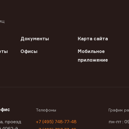
иц
Документы
Карта сайта
еты
Офисы
Мобильное
приложение
офис
Телефоны
График р
а, проезд
+7 (495) 748-77-48
пн-пт : 0
 4062-й,