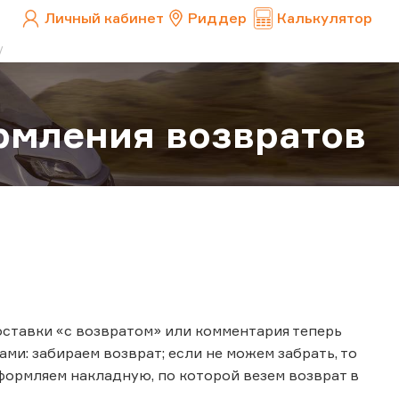
Личный кабинет
Риддер
Калькулятор
рмления возвратов
оставки «с возвратом» или комментария теперь
ми: забираем возврат; если не можем забрать, то
оформляем накладную, по которой везем возврат в