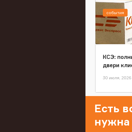
события
КСЭ: полн
двери кли
30 июля, 2026
Есть 
нужна