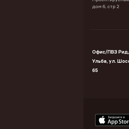
дом 6, стр 2
Офис/ПВЗ Ридд
Ульба, ул. Шос
65