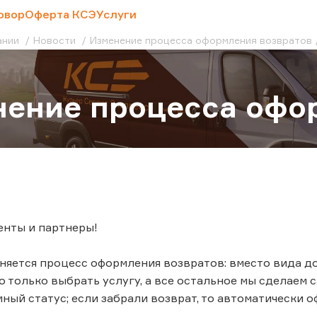
овор
Оферта КСЭ
Услуги
ании
Новости
Изменение процесса оформления возвратов
ение процесса офо
енты и партнеры!
меняется процесс оформления возвратов: вместо вида д
 только выбрать услугу, а все остальное мы сделаем са
ный статус; если забрали возврат, то автоматически 