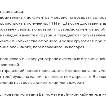
на два вида:
оводительных документов – сервис по возврату сопров
, расписка в получении, ТТН и тд) после доставки в а
оставке - сервис по возврату грузов/документов до 30к
 накладной вместе с грузом, а передается получателем
менты в количестве от одного и более грузомест, при
ание вложимого, передаваемого на возврат.
 процессов мы предусмотрели системные ограничения
правлений.
отправлений нельзя производить без возврата докуме
нтов/грузов на каком-то конкретном адресе, то Вы мо
енение настроек с клиентским менеджером.
я новыми услугами Вы можете в Личном кабинете, в ин