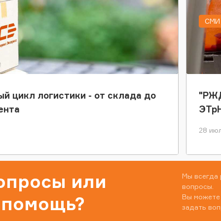
СМИ 
ый цикл логистики - от склада до
"РЖД
ента
ЭТр
28 июл
вопросы или
Мы всегда 
вопросы.
Вы можете
 помощь?
задать воп