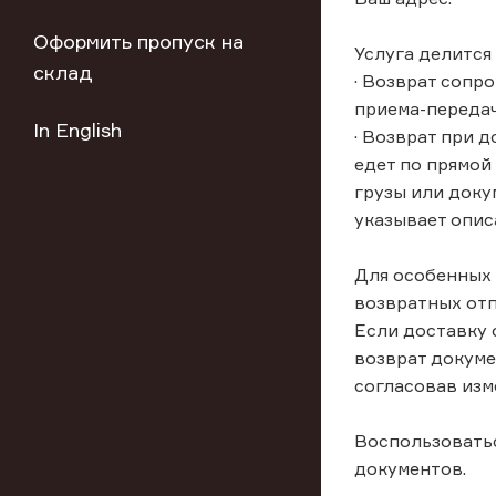
Оформить пропуск на
Услуга делится 
склад
· Возврат сопр
приема-передачи
In English
· Возврат при д
едет по прямой
грузы или доку
указывает опис
Для особенных
возвратных от
Если доставку 
возврат докуме
согласовав изм
Воспользоватьс
документов.