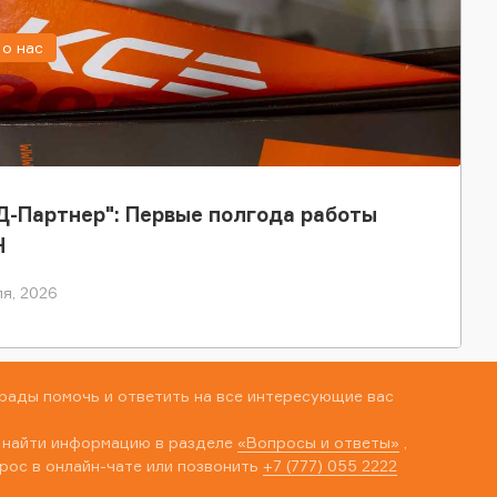
о нас
-Партнер": Первые полгода работы
Н
я, 2026
рады помочь и ответить на все интересующие вас
 найти информацию в разделе
«Вопросы и ответы»
,
рос в онлайн-чате или позвонить
+7 (777) 055 2222