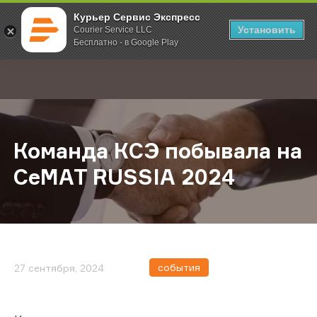
Курьер Сервис Экспресс
Установить
Courier Service LLC
Бесплатно - в Google Play
Главная
О компании
Новости
Команда КСЭ побывала на CeMAT 
;
Команда КСЭ побывала на
CeMAT RUSSIA 2024
события
27 сентября, 2024