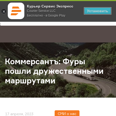
Курьер Сервис Экспресс
Установить
Courier Service LLC
Бесплатно - в Google Play
Главная
О компании
Новости
Коммерсантъ: Фуры пошли друже
;
Коммерсантъ: Фуры
пошли дружественными
маршрутами
СМИ о нас
17 апреля, 2023