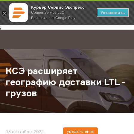
Курьер Сервис Экспресс
Установить
Courier Service LLC
Бесплатно - в Google Play
Главная
О компании
Новости
КСЭ расширяет географию доставк
;
КСЭ расширяет
географию доставки LTL -
грузов
уведомления
13 сентября, 2022