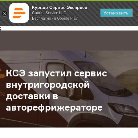
Курьер Сервис Экспресс
Установить
Courier Service LLC
Бесплатно - в Google Play
Главная
О компании
Новости
КСЭ запустил сервис внутригоро
;
КСЭ запустил сервис
внутригородской
доставки в
авторефрижераторе