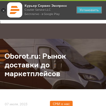
Курьер Сервис Экспресс
Установить
Courier Service LLC
Бесплатно - в Google Play
Главная
О компании
Новости
Oborot.ru: Рынок доставки до ма
;
Oborot.ru: Рынок
доставки до
маркетплейсов
СМИ о нас
07 июля, 2023