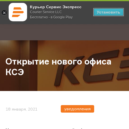
Курьер Сервис Экспресс
Установить
Courier Service LLC
Бесплатно - в Google Play
Главная
О компании
Новости
Открытие нового офиса КСЭ
;
Открытие нового офиса
КСЭ
уведомления
18 января, 2021