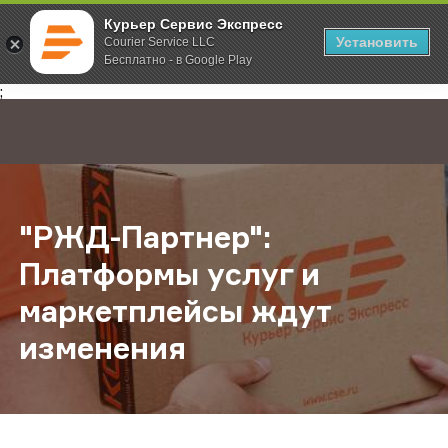
Курьер Сервис Экспресс
Установить
Courier Service LLC
Бесплатно - в Google Play
Главная
О компании
Новости
"РЖД-Партнер": Платформы услуг 
;
"РЖД-Партнер":
Платформы услуг и
маркетплейсы ждут
изменения