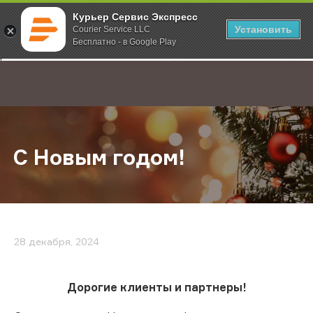
Курьер Сервис Экспресс
Установить
Courier Service LLC
Бесплатно - в Google Play
Главная
О компании
Новости
С Новым годом!
;
С Новым годом!
28 декабря, 2024
Дорогие клиенты и партнеры!