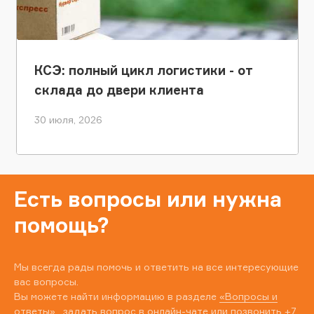
КСЭ: полный цикл логистики - от
склада до двери клиента
30 июля, 2026
Есть вопросы или нужна
помощь?
Мы всегда рады помочь и ответить на все интересующие
вас вопросы.
Вы можете найти информацию в разделе
«Вопросы и
ответы»
, задать вопрос в онлайн-чате или позвонить
+7