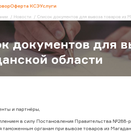
овор
Оферта КСЭ
Услуги
ании
Новости
Список документов для вывоза товаров из 
к документов для в
анской области
нты и партнёры,
уплением в силу Постановления Правительства №288-
 таможенным органам при вывозе товаров из Магадан