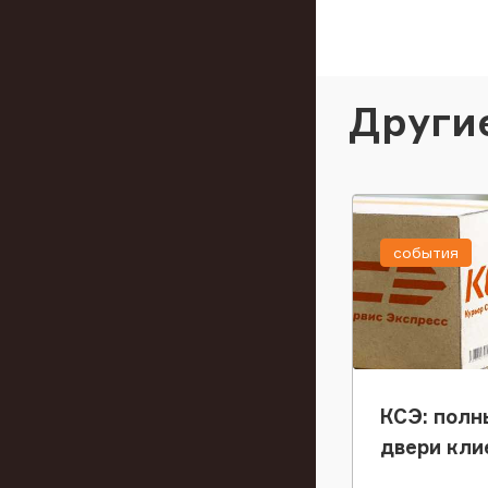
Други
события
КСЭ: полн
двери кли