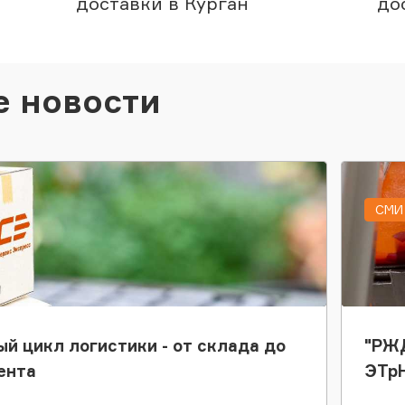
доставки в Курган
до
е новости
СМИ 
ый цикл логистики - от склада до
"РЖД
ента
ЭТр