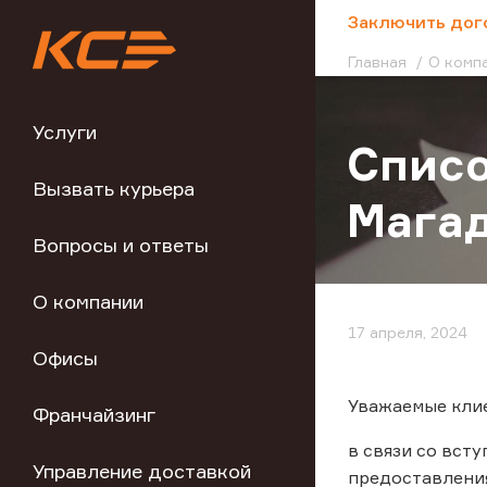
;
Заключить дог
Главная
О комп
Услуги
Списо
Вызвать курьера
Магад
Вопросы и ответы
О компании
17 апреля, 2024
Офисы
Уважаемые клие
Франчайзинг
в связи со вст
Управление доставкой
предоставления