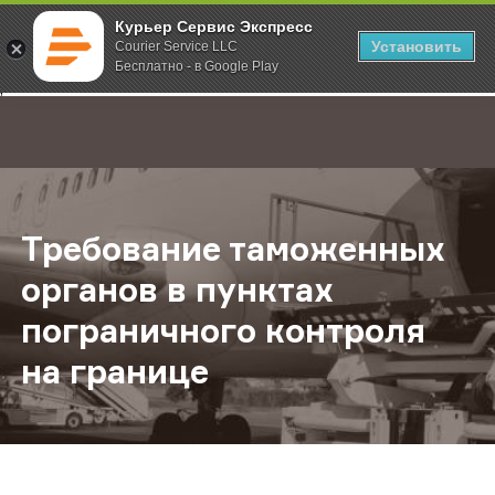
Курьер Сервис Экспресс
Установить
Courier Service LLC
Бесплатно - в Google Play
Главная
О компании
Новости
Требование таможенных органов в
;
Требование таможенных
органов в пунктах
пограничного контроля
на границе